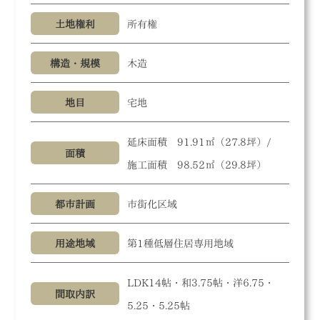
土地権利
所有権
構造・規模
木造
地目
宅地
延床面積 91.91㎡（27.8坪）/
面積
施工面積 98.52㎡（29.8坪）
都市計画
市街化区域
用途地域
第1種低層住居専用地域
LDK14帖・和3.75帖・洋6.75・
間取内訳
5.25・5.25帖