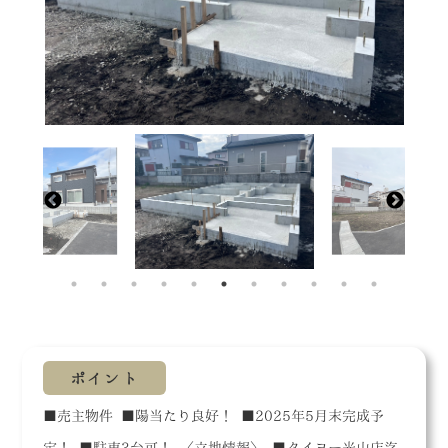
ポイント
■売主物件 ■陽当たり良好！ ■2025年5月末完成予
定！ ■駐車3台可！ 〈立地情報〉 ■タイヨー光山店迄