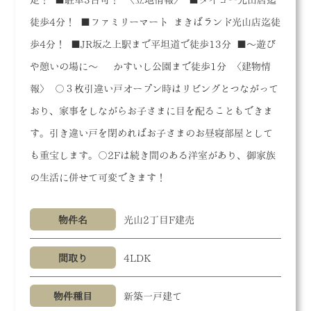
徒歩4分！ ■ファミリーマート まきばランド光山店迄徒
歩4分！ ■JR坂之上駅まで平坦道で徒歩13分 ■～遊び
や憩いの場に～ かすいし公園まで徒歩1分 〈建物情
報〉 〇３枚引違い戸オープン時はリビングとつながって
おり、家事をしながらお子さまに目を配ることもできま
す。引き違い戸を閉めればお子さまのお昼寝部屋として
も重宝します。〇2Fは続き間のある洋室があり、御家族
の生活に併せて可変できます！
物件名
光山2丁目F建売
間取り
4LDK
物件種目
新築一戸建て