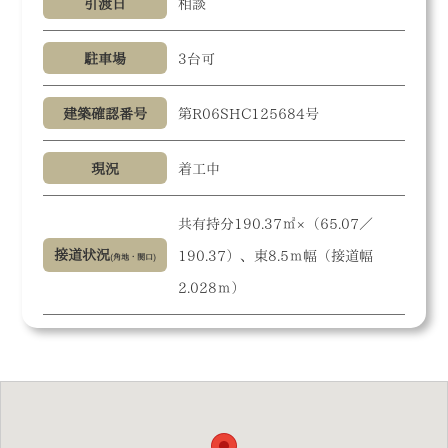
引渡日
相談
駐車場
3台可
建築確認番号
第R06SHC125684号
現況
着工中
共有持分190.37㎡×（65.07／
接道状況
190.37）、東8.5ｍ幅（接道幅
(角地・関口)
2.028ｍ）