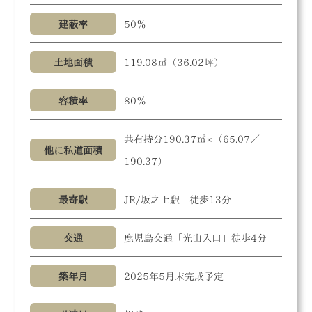
建蔽率
50％
土地面積
119.08㎡（36.02坪）
容積率
80％
共有持分190.37㎡×（65.07／
他に私道面積
190.37）
最寄駅
JR/坂之上駅 徒歩13分
交通
鹿児島交通「光山入口」徒歩4分
築年月
2025年5月末完成予定