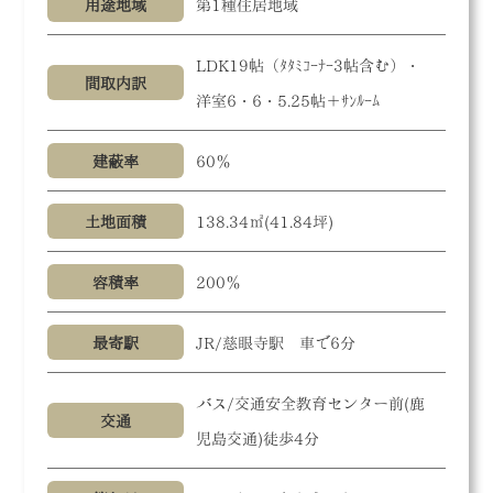
用途地域
第1種住居地域
LDK19帖（ﾀﾀﾐｺｰﾅｰ3帖含む）・
間取内訳
洋室6・6・5.25帖＋ｻﾝﾙｰﾑ
建蔽率
60％
土地面積
138.34㎡(41.84坪)
容積率
200％
最寄駅
JR/慈眼寺駅 車で6分
バス/交通安全教育センター前(鹿
交通
児島交通)徒歩4分