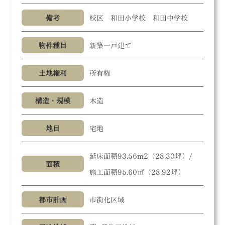
備考
校区 和田小学校 和田中学校
物件種目
新築一戸建て
土地権利
所有権
構造・規模
木造
地目
宅地
延床面積93.56m2（28.30坪）/
面積
施工面積95.60㎡（28.92坪）
都市計画
市街化区域