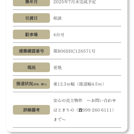
築年月
2025年7月末完成予定
引渡日
相談
駐車場
4台可
建築確認番号
第R06SHC126571号
現況
更地
接道状況
東12.3ｍ幅（接道幅4.5ｍ）
(角地・関口)
安心の売主物件 ～お問い合わせ
詳細備考
はとまりの（☎099-260-6111）
まで～