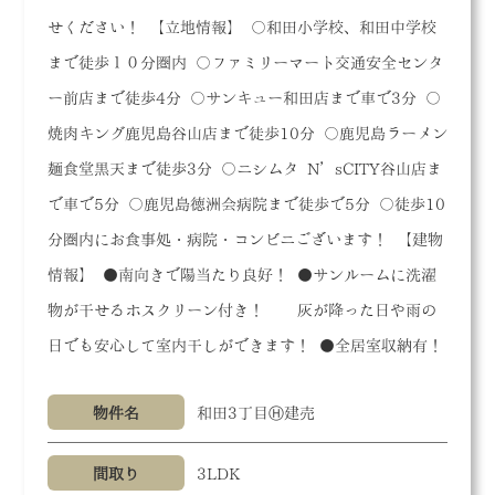
せください！ 【立地情報】 〇和田小学校、和田中学校
まで徒歩１０分圏内 〇ファミリーマート交通安全センタ
ー前店まで徒歩4分 〇サンキュー和田店まで車で3分 〇
焼肉キング鹿児島谷山店まで徒歩10分 〇鹿児島ラーメン
麺食堂黒天まで徒歩3分 〇ニシムタ N’sCITY谷山店ま
で車で5分 〇鹿児島徳洲会病院まで徒歩で5分 〇徒歩10
分圏内にお食事処・病院・コンビニございます！ 【建物
情報】 ●南向きで陽当たり良好！ ●サンルームに洗濯
物が干せるホスクリーン付き！ 灰が降った日や雨の
日でも安心して室内干しができます！ ●全居室収納有！
物件名
和田3丁目Ⓗ建売
間取り
3LDK