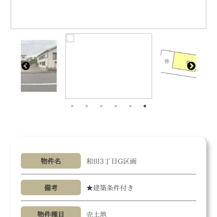
物件名
和田3丁目G区画
備考
★建築条件付き
物件種目
売土地