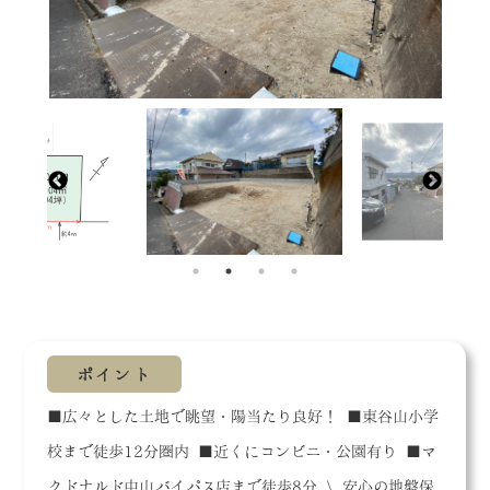
ポイント
■広々とした土地で眺望・陽当たり良好！ ■東谷山小学
校まで徒歩12分圏内 ■近くにコンビニ・公園有り ■マ
クドナルド中山バイパス店まで徒歩8分 \ 安心の地盤保