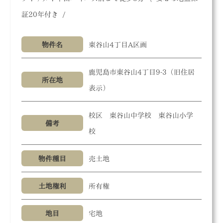
証20年付き /
物件名
東谷山4丁目A区画
鹿児島市東谷山4丁目9-3（旧住居
所在地
表示）
校区 東谷山中学校 東谷山小学
備考
校
物件種目
売土地
土地権利
所有権
地目
宅地