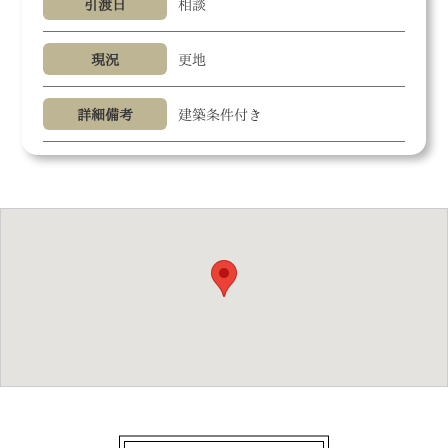
引渡日
相談
現況
更地
詳細備考
建築条件付き