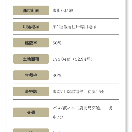
都市計画
市街化区域
用途地域
第1種低層住居専用地域
建蔽率
50％
土地面積
175.04㎡（52.94坪）
容積率
80％
最寄駅
市電/上塩屋電停 徒歩15分
バス/波之平（鹿児島交通） 徒
交通
歩7分