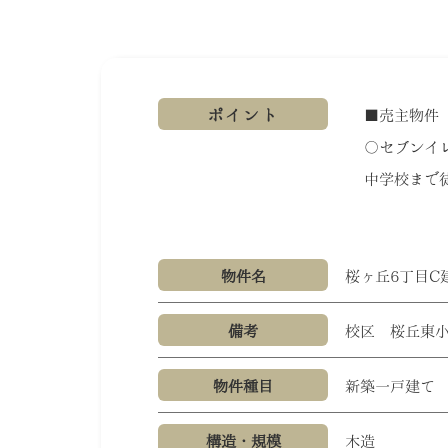
ポイント
■売主物件
〇セブンイ
中学校まで徒
物件名
桜ヶ丘6丁目C
備考
校区 桜丘東
物件種目
新築一戸建て
構造・規模
木造