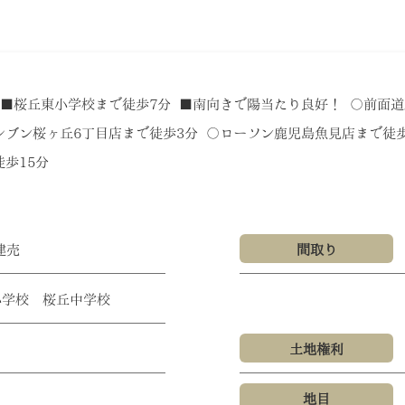
 ■桜丘東小学校まで徒歩7分 ■南向きで陽当たり良好！ 〇前面道
レブン桜ヶ丘6丁目店まで徒歩3分 〇ローソン鹿児島魚見店まで徒歩
歩15分
建売
間取り
小学校 桜丘中学校
土地権利
地目