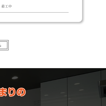
着工中
ら