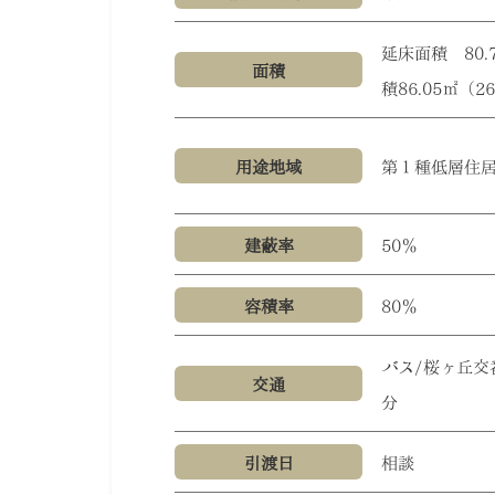
延床面積 80.
面積
積86.05㎡（2
用途地域
第１種低層住
建蔽率
50％
容積率
80％
バス/桜ヶ丘交
交通
分
引渡日
相談