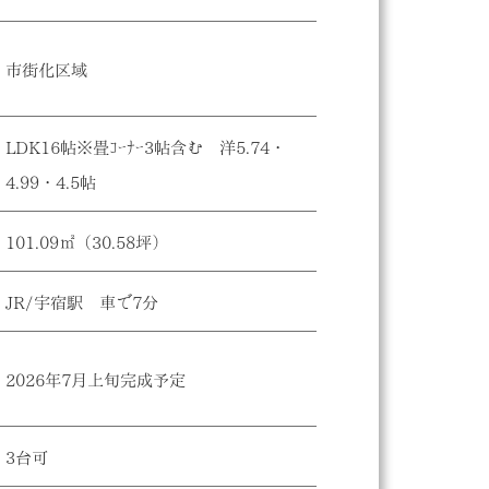
市街化区域
LDK16帖※畳ｺｰﾅｰ3帖含む 洋5.74・
4.99・4.5帖
101.09㎡（30.58坪）
JR/宇宿駅 車で7分
2026年7月上旬完成予定
3台可